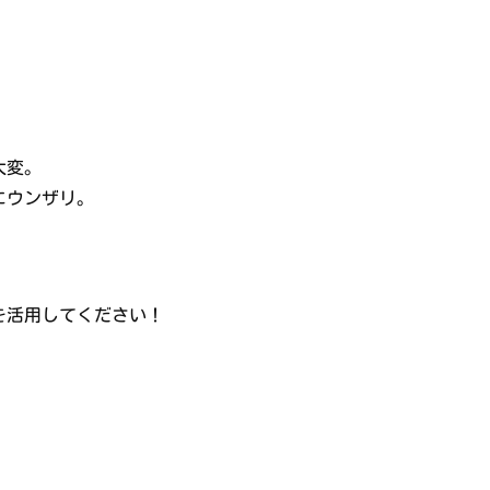
大変。
にウンザリ。
を活用してください！